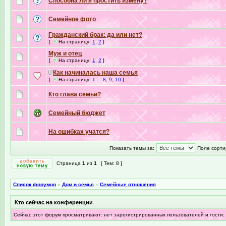
Способна ли я простить измену?
Семейное фото
Гражданский брак: да или нет?
[
На страницу:
1
,
2
]
Муж и отец
[
На страницу:
1
,
2
]
Как начиналась наша семья
[
На страницу:
1
...
8
,
9
,
10
]
Кто глава семьи?
Семейный бюджет
На ошибках учатся?
Показать темы за:
Поле сорти
Страница
1
из
1
[ Тем: 8 ]
Список форумов
»
Дом и семья
»
Семейные отношения
Кто сейчас на конференции
Сейчас этот форум просматривают: нет зарегистрированных пользователей и гости: