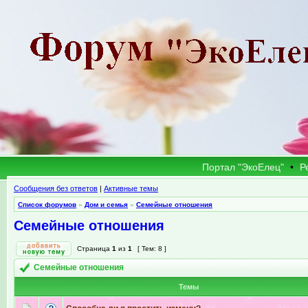
Портал "ЭкоЕлец"
•
Р
Сообщения без ответов
|
Активные темы
Список форумов
»
Дом и семья
»
Семейные отношения
Семейные отношения
Страница
1
из
1
[ Тем: 8 ]
Семейные отношения
Темы