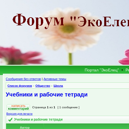
Портал "ЭкоЕлец"
•
Р
Сообщения без ответов
|
Активные темы
Список форумов
»
Общество
»
Школа
Учебники и рабочие тетради
Страница
1
из
1
[ 1 сообщение ]
Версия для печати
Учебники и рабочие тетради
Автор