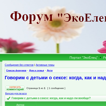
Портал "ЭкоЕлец"
•
Р
Сообщения без ответов
|
Активные темы
Список форумов
»
Дом и семья
»
Дети
Говорим с детьми о сексе: когда, как и н
Страница
1
из
1
[ 1 сообщение ]
Версия для печати
Говорим с детьми о сексе: когда, как и надо ли вообще?
Автор