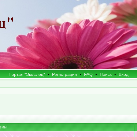
Портал "ЭкоЕлец"
•
Регистрация
•
FAQ
•
Поиск
•
Вход
емы