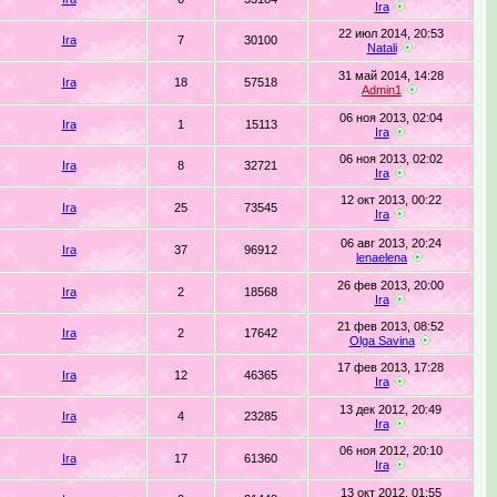
Ira
22 июл 2014, 20:53
Ira
7
30100
Natali
31 май 2014, 14:28
Ira
18
57518
Admin1
06 ноя 2013, 02:04
Ira
1
15113
Ira
06 ноя 2013, 02:02
Ira
8
32721
Ira
12 окт 2013, 00:22
Ira
25
73545
Ira
06 авг 2013, 20:24
Ira
37
96912
lenaelena
26 фев 2013, 20:00
Ira
2
18568
Ira
21 фев 2013, 08:52
Ira
2
17642
Olga Savina
17 фев 2013, 17:28
Ira
12
46365
Ira
13 дек 2012, 20:49
Ira
4
23285
Ira
06 ноя 2012, 20:10
Ira
17
61360
Ira
13 окт 2012, 01:55