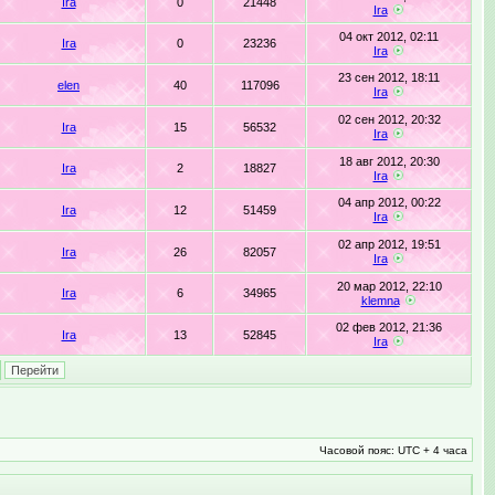
Ira
0
21448
Ira
04 окт 2012, 02:11
Ira
0
23236
Ira
23 сен 2012, 18:11
elen
40
117096
Ira
02 сен 2012, 20:32
Ira
15
56532
Ira
18 авг 2012, 20:30
Ira
2
18827
Ira
04 апр 2012, 00:22
Ira
12
51459
Ira
02 апр 2012, 19:51
Ira
26
82057
Ira
20 мар 2012, 22:10
Ira
6
34965
klemna
02 фев 2012, 21:36
Ira
13
52845
Ira
Часовой пояс: UTC + 4 часа