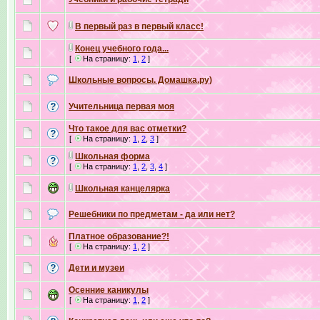
В первый раз в первый класс!
Конец учебного года...
[
На страницу:
1
,
2
]
Школьные вопросы. Домашка.ру)
Учительница первая моя
Что такое для вас отметки?
[
На страницу:
1
,
2
,
3
]
Школьная форма
[
На страницу:
1
,
2
,
3
,
4
]
Школьная канцелярка
Решебники по предметам - да или нет?
Платное образование?!
[
На страницу:
1
,
2
]
Дети и музеи
Осенние каникулы
[
На страницу:
1
,
2
]