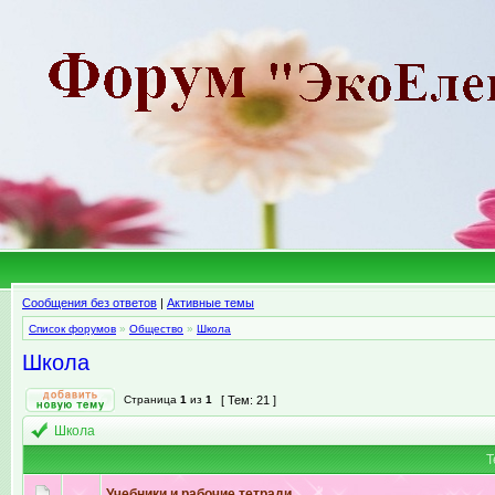
Сообщения без ответов
|
Активные темы
Список форумов
»
Общество
»
Школа
Школа
Страница
1
из
1
[ Тем: 21 ]
Школа
Т
Учебники и рабочие тетради