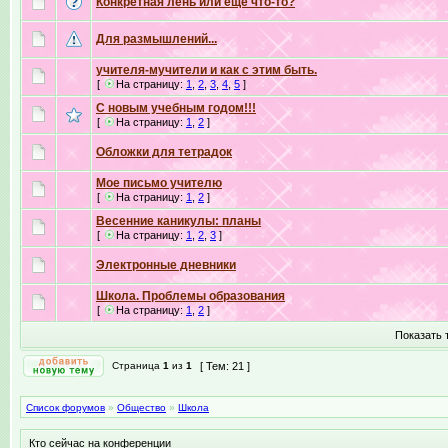
Конкретная лень или еще что-то?
Для размышлений...
учителя-мучители и как с этим быть.
[
На страницу:
1
,
2
,
3
,
4
,
5
]
С новым учебным годом!!!
[
На страницу:
1
,
2
]
Обложки для тетрадок
Мое письмо учителю
[
На страницу:
1
,
2
]
Весенние каникулы: планы
[
На страницу:
1
,
2
,
3
]
Электронные дневники
Школа. Проблемы образования
[
На страницу:
1
,
2
]
Показать 
Страница
1
из
1
[ Тем: 21 ]
Список форумов
»
Общество
»
Школа
Кто сейчас на конференции